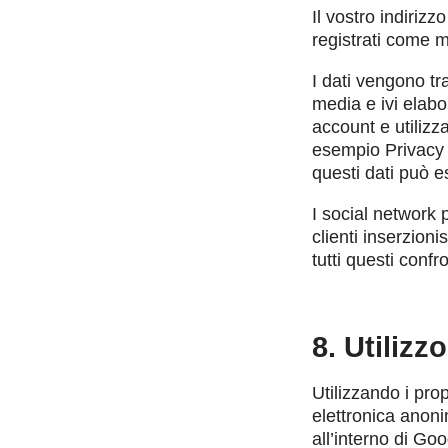
Il vostro indiriz
registrati come 
I dati vengono t
media e ivi elabo
account e utilizza
esempio Privacy 
questi dati può 
I social network p
clienti inserzioni
tutti questi confr
8. Utilizz
Utilizzando i pro
elettronica anoni
all’interno di G