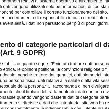
ri parametri relativi al sistema operativo e all’ambiente in
i dati vengono utilizzati solo per informazioni di tipo stat
nonché per controllare il corretto funzionamento del sito.
per l’accertamento di responsabilità in caso di reati inform
 eventualità, i dati non persistono per più di pochi giorni
ento di categorie particolari di d
 (Art. 9 GDPR)
 stabilisce quanto segue: “È vietato trattare dati personal
 o etnica, le opinioni politiche, le convinzioni religiose o fi
dacale, nonché trattare dati genetici, dati biometrici inte
na persona fisica, dati relativi alla salute o alla vita ses
sessuale della persona.“ Si raccomanda di non divulgare 
mente che il titolare del trattamento dei dati non può ess
sabile quando vengono trasferiti dati di categorie partic
ttamento si riferisce a dati che l’utente del sito web ha r
 e consapevolmente. è indispensabile che l’utente dia il