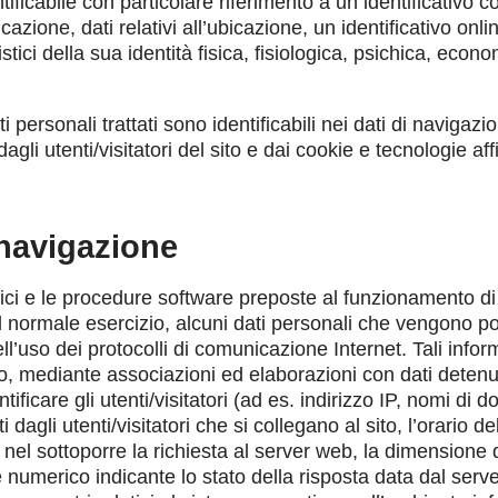
ntificabile con particolare riferimento a un identificativo
cazione, dati relativi all’ubicazione, un identificativo onl
stici della sua identità fisica, fisiologica, psichica, econo
i personali trattati sono identificabili nei dati di navigazio
gli utenti/visitatori del sito e dai cookie e tecnologie affi
 navigazione
tici e le procedure software preposte al funzionamento di
 normale esercizio, alcuni dati personali che vengono po
ll’uso dei protocolli di comunicazione Internet. Tali infor
, mediante associazioni ed elaborazioni con dati detenut
tificare gli utenti/visitatori (ad es. indirizzo IP, nomi di d
 dagli utenti/visitatori che si collegano al sito, l’orario del
 nel sottoporre la richiesta al server web, la dimensione de
ce numerico indicante lo stato della risposta data dal serv