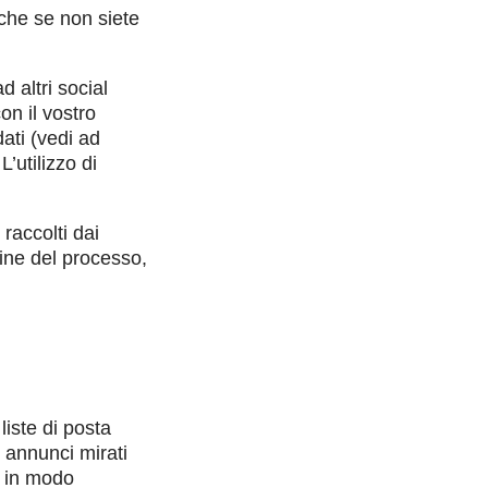
nche se non siete
 altri social
on il vostro
dati (vedi ad
’utilizzo di
 raccolti dai
rmine del processo,
iste di posta
e annunci mirati
e in modo