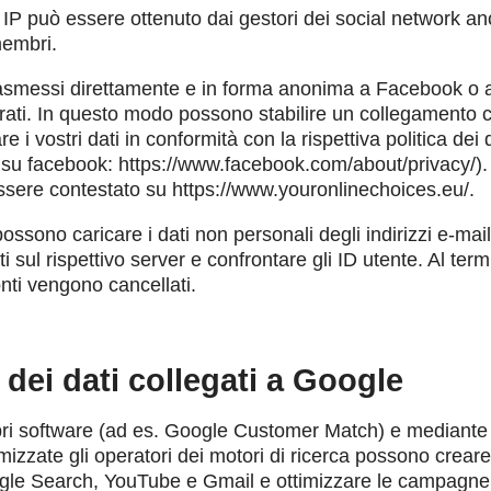
zo IP può essere ottenuto dai gestori dei social network a
membri.
rasmessi direttamente e in forma anonima a Facebook o ad
rati. In questo modo possono stabilire un collegamento c
re i vostri dati in conformità con la rispettiva politica dei 
su facebook: https://www.facebook.com/about/privacy/). L
essere contestato su https://www.youronlinechoices.eu/.
ossono caricare i dati non personali degli indirizzi e-mail
sti sul rispettivo server e confrontare gli ID utente. Al te
onti vengono cancellati.
o dei dati collegati a Google
pri software (ad es. Google Customer Match) e mediante l
mizzate gli operatori dei motori di ricerca possono crear
oogle Search, YouTube e Gmail e ottimizzare le campagn