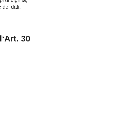
pi di dignità,
 dei dati,
l‘Art. 30