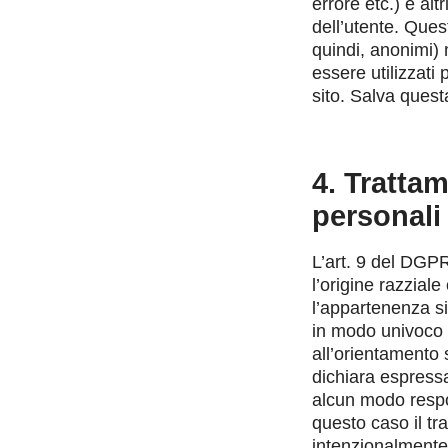
errore etc.) e alt
dell’utente. Quest
quindi, anonimi) 
essere utilizzati 
sito. Salva questa
4. Trattam
personali
L’art. 9 del DGPR
l’origine razziale
l’appartenenza sin
in modo univoco u
all’orientamento 
dichiara espressa
alcun modo respon
questo caso il tra
intenzionalmente