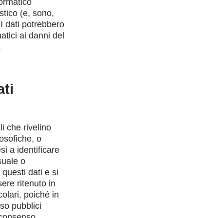
formatico
istico (e, sono,
 I dati potrebbero
atici ai danni del
.
ati
i che rivelino
losofiche, o
si a identificare
suale o
questi dati e si
ere ritenuto in
olari, poiché in
eso pubblici
 consenso