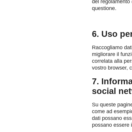
del regolamento (l
questione.
6. Uso per
Raccogliamo dati
migliorare il fun
correlata alla per
vostro browser, c
7. Informa
social ne
Su queste pagine
come ad esempio i
dati possano esser
possano essere in