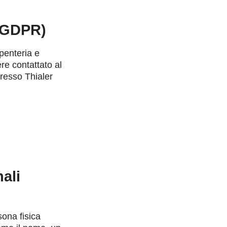
7 GDPR)
rpenteria e
ere contattato al
presso Thialer
nali
sona fisica