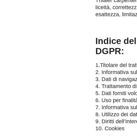
Thialer carpenteri
liceità, correttez
esattezza, limita
Indice del
DGPR:
1.Titolare del tr
2. Informativa sull
3. Dati di naviga
4. Trattamento di
5. Dati forniti vo
6. Uso per finalit
7. Informativa sul
8. Utilizzo dei da
9. Diritti dell’int
10. Cookies