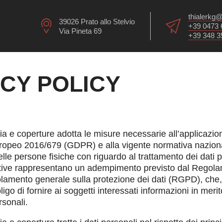
thialerkg@
39026 Prato allo Stelvio
+39 0473 
Via Pineta 69
+39 348 3
CY POLICY
ia e coperture adotta le misure necessarie all’applicazio
opeo 2016/679 (GDPR) e alla vigente normativa naziona
elle persone fisiche con riguardo al trattamento dei dati 
ative rappresentano un adempimento previsto dal Regol
amento generale sulla protezione dei dati (RGPD), che, a
igo di fornire ai soggetti interessati informazioni in meri
rsonali.