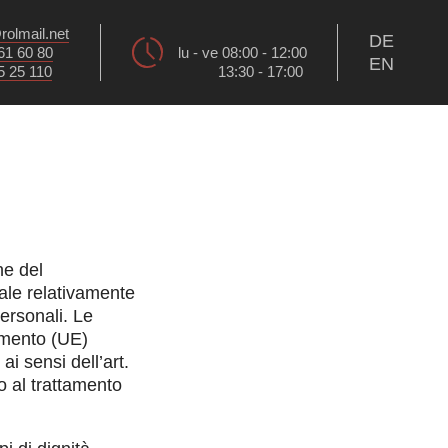
rolmail.net
DE
61 60 80
lu - ve 08:00 - 12:00
EN
5 25 110
13:30 - 17:00
ne del
le relativamente
personali. Le
amento (UE)
i sensi dell’art.
to al trattamento