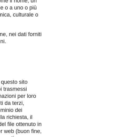
 come il nome, un
ine o a uno o più
mica, culturale o
ne, nei dati forniti
ni.
 questo sito
i trasmessi
mazioni per loro
i da terzi,
ominio dei
la richiesta, il
l file ottenuto in
er web (buon fine,